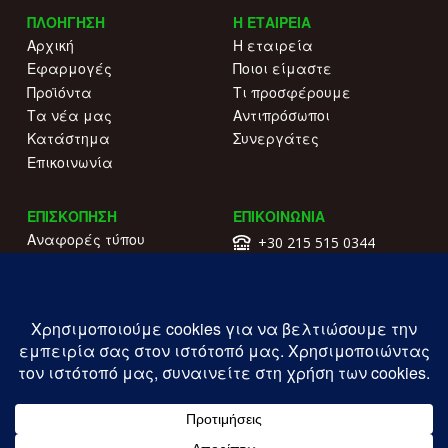
ΠΛΟΗΓΗΣΗ
Η ΕΤΑΙΡΕΙΑ
Αρχική
Η εταιρεία
Εφαρμογές
Ποιοι είμαστε
Προϊόντα
Τι προσφέρουμε
Τα νέα μας
Αντιπρόσωποι
Κατάστημα
Συνεργάτες
Επικοινωνία
ΕΠΙΣΚΟΠΗΣΗ
ΕΠΙΚΟΙΝΩΝΙΑ
Αναφορές τύπου
+30 215 515 0344
Γιατί να μας επιλέξετε
Επικοινωνήστε μαζί μας
Κατάλογοι
Λ. Συγγρού 196.
Όροι χρήσης
Καλλιθέα
Πολιτική απορρήτου
ΓΕΜΗ: 177203407000
Copyright ILIOFOS IM © 2026