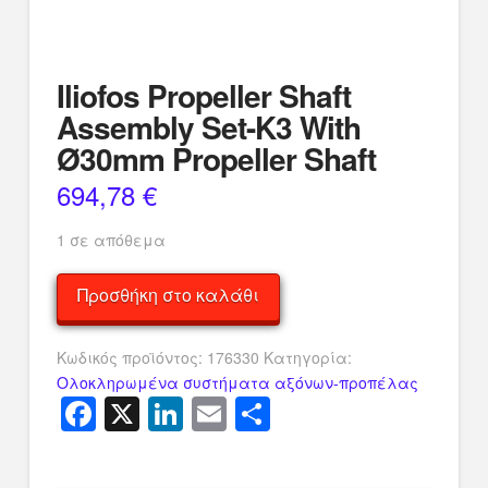
Iliofos Propeller Shaft
Assembly Set-K3 With
Ø30mm Propeller Shaft
694,78
€
1 σε απόθεμα
Iliofos
Προσθήκη στο καλάθι
Propeller
Shaft
Κωδικός προϊόντος:
176330
Κατηγορία:
Assembly
Ολοκληρωμένα συστήματα αξόνων-προπέλας
Set-
Facebook
X
LinkedIn
Email
Μοιραστείτ
K3
With
Ø30mm
Propeller