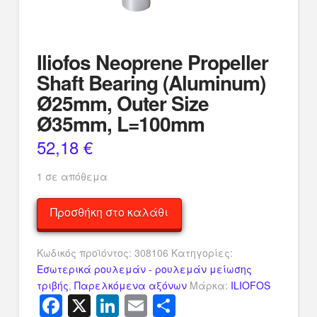
Iliofos Neoprene Propeller
Shaft Bearing (Aluminum)
Ø25mm, Outer Size
Ø35mm, L=100mm
52,18
€
1 σε απόθεμα
Iliofos
Προσθήκη στο καλάθι
Neoprene
Propeller
Κωδικός προϊόντος:
308106
Κατηγορίες:
Shaft
Εσωτερικά ρουλεμάν - ρουλεμάν μείωσης
Bearing
τριβής
,
Παρελκόμενα αξόνων
Μάρκα:
ILIOFOS
(Aluminum)
Facebook
X
LinkedIn
Email
Μοιραστείτ
Ø25mm,