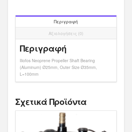
Outer
Size
Ø35mm,
L=100mm
Περιγραφή
ποσότητα
Αξιολογήσεις (0)
Περιγραφή
Iliofos Neoprene Propeller Shaft Bearing
(Aluminum) Ø25mm, Outer Size Ø35mm,
L=100mm
Σχετικά Προϊόντα