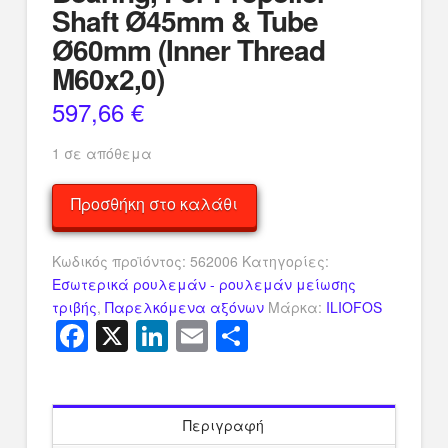
Shaft Ø45mm & Tube
Ø60mm (Inner Thread
M60x2,0)
597,66
€
1 σε απόθεμα
Iliofos
Προσθήκη στο καλάθι
Bronze
Rigid
Κωδικός προϊόντος:
562006
Κατηγορίες:
Inner
Εσωτερικά ρουλεμάν - ρουλεμάν μείωσης
Bearing,
τριβής
,
Παρελκόμενα αξόνων
Μάρκα:
ILIOFOS
For
Facebook
X
LinkedIn
Email
Μοιραστείτ
Propeller
Shaft
Ø45mm
&
Tube
Περιγραφή
Ø60mm