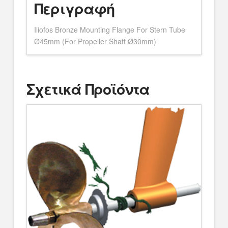
Περιγραφή
Iliofos Bronze Mounting Flange For Stern Tube
Ø45mm (For Propeller Shaft Ø30mm)
Σχετικά Προϊόντα