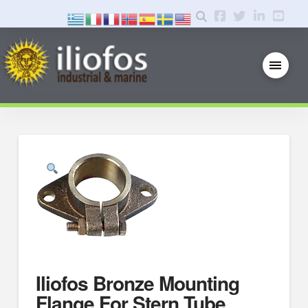
Iliofos Bronze Mounting
Flange For Stern Tube