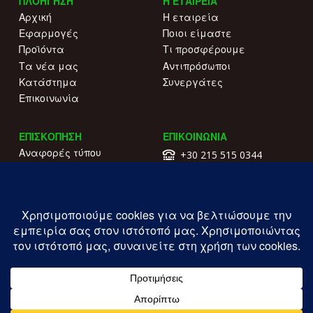
ΠΛΟΗΓΗΣΗ
Η ΕΤΑΙΡΕΙΑ
Αρχική
Η εταιρεία
Εφαρμογές
Ποιοι είμαστε
Προϊόντα
Τι προσφέρουμε
Τα νέα μας
Αντιπρόσωποι
Κατάστημα
Συνεργάτες
Επικοινωνία
ΕΠΙΣΚΟΠΗΣΗ
ΕΠΙΚΟΙΝΩΝΙΑ
Αναφορές τύπου
+30 215 515 0344
Γιατί να μας επιλέξετε
Επικοινωνήστε μαζί μας
Κατάλογοι
Λ. Συγγρού 196.
Όροι χρήσης
Καλλιθέα
Πολιτική απορρήτου
ΓΕΜΗ: 177203407000
Copyright ILIOFOS IM © 2026