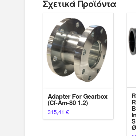
Σχετικά Προϊόντα
R
Adapter For Gearbox
R
(Cf-Am-80 1.2)
B
315,41
€
I
S
Ø