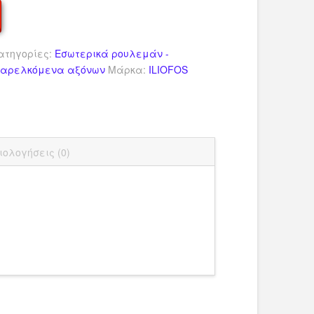
ατηγορίες:
Εσωτερικά ρουλεμάν -
Παρελκόμενα αξόνων
Μάρκα:
ILIOFOS
dIn
ail
Μοιραστείτε
ιολογήσεις (0)