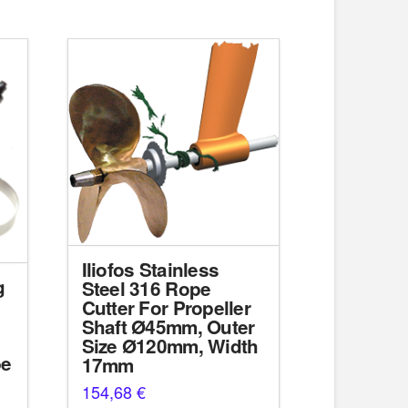
Iliofos Stainless
g
Steel 316 Rope
Cutter For Propeller
Shaft Ø45mm, Outer
Size Ø120mm, Width
be
17mm
154,68
€