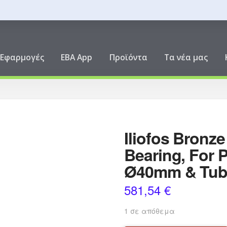
ική
Εφαρμογές
EBA App
Προϊόντα
Τα νέα μας
Iliofos Bronze
Bearing, For P
Ø40mm & Tu
581,54
€
1 σε απόθεμα