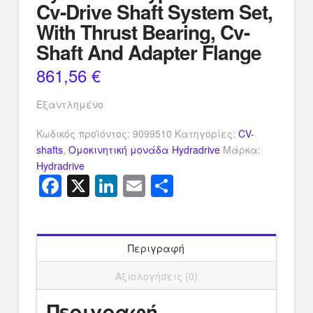
Cv-Drive Shaft System Set,
With Thrust Bearing, Cv-
Shaft And Adapter Flange
861,56
€
Εξαντλημένο
Κωδικός προϊόντος:
9099510
Κατηγορίες:
CV-
shafts
,
Ομοκινητική μονάδα Hydradrive
Μάρκα:
Hydradrive
Facebook
X
LinkedIn
Email
Μοιραστείτ
Περιγραφή
Αξιολογήσεις (0)
Περιγραφή