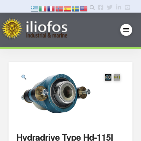
Hydradrive Type Hd-115l