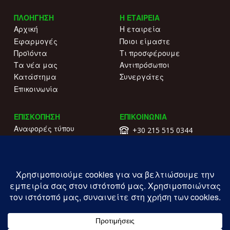
ΠΛΟΗΓΗΣΗ
Η ΕΤΑΙΡΕΙΑ
Αρχική
Η εταιρεία
Εφαρμογές
Ποιοι είμαστε
Προϊόντα
Τι προσφέρουμε
Τα νέα μας
Αντιπρόσωποι
Κατάστημα
Συνεργάτες
Επικοινωνία
ΕΠΙΣΚΟΠΗΣΗ
ΕΠΙΚΟΙΝΩΝΙΑ
Αναφορές τύπου
+30 215 515 0344
Γιατί να μας επιλέξετε
Επικοινωνήστε μαζί μας
Κατάλογοι
Λ. Συγγρού 196.
Όροι χρήσης
Καλλιθέα
Πολιτική απορρήτου
ΓΕΜΗ: 177203407000
Copyright ILIOFOS IM © 2026