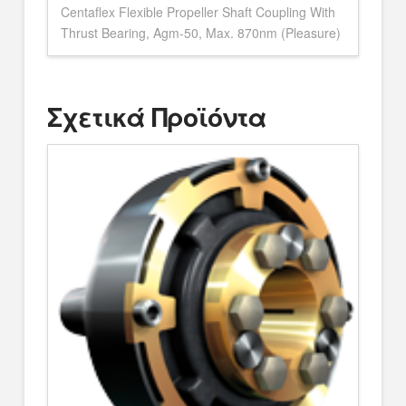
Centaflex Flexible Propeller Shaft Coupling With
Thrust Bearing, Agm-50, Max. 870nm (Pleasure)
Σχετικά Προϊόντα