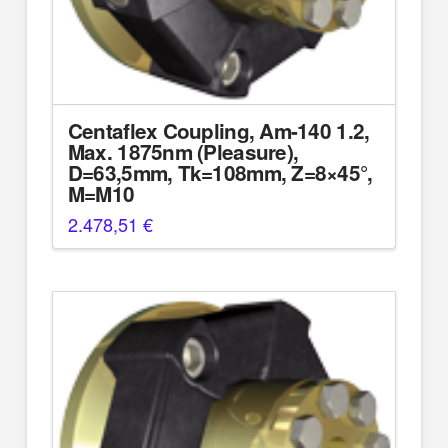
Centaflex Coupling, Am-140 1.2,
Max. 1875nm (Pleasure),
D=63,5mm, Tk=108mm, Z=8×45°,
M=M10
2.478,51
€