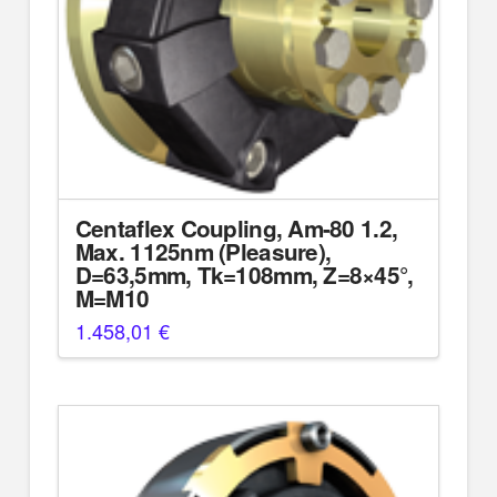
Centaflex Coupling, Am-80 1.2,
Max. 1125nm (Pleasure),
D=63,5mm, Tk=108mm, Z=8×45°,
M=M10
1.458,01
€