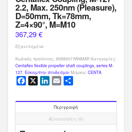
2.2, Max. 250nm (Pleasure),
D=50mm, Tk=78mm,
Z=4×90°, M=M10
367,29
€
Εξαντλημένο
Κωδικός προϊόντος:
9088001YANMAR
Κατηγορίες:
Centaflex flexible propeller shaft couplings, series M-
127
,
Εύκαμπτοι σύνδεσμοι
Μάρκα:
CENTA
Facebook
X
LinkedIn
Email
Μοιραστείτ
Περιγραφή
Αξιολογήσεις (0)