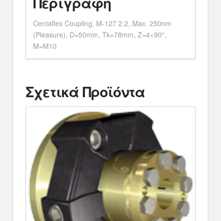
Περιγραφή
Centaflex Coupling, M-127 2.2, Max. 250nm
(Pleasure), D=50mm, Tk=78mm, Z=4×90°,
M=M10
Σχετικά Προϊόντα