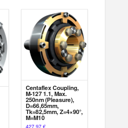
Centaflex Coupling,
M-127 1.1, Max.
250nm (Pleasure),
D=66,65mm,
Tk=82,5mm, Z=4×90°,
M=M10
427,97
€