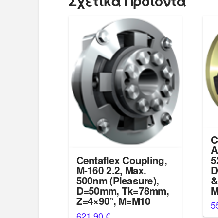
Σχετικά Προϊόντα
C
A
5
Centaflex Coupling,
D
M-160 2.2, Max.
&
500nm (Pleasure),
M
D=50mm, Tk=78mm,
Z=4×90°, M=M10
5
621,90
€