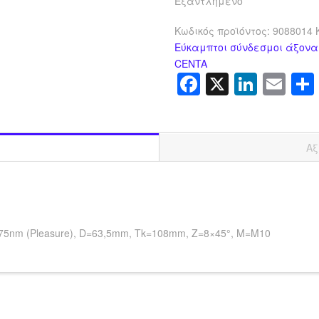
Εξαντλημένο
Κωδικός προϊόντος:
9088014
Εύκαμπτοι σύνδεσμοι άξονα 
CENTA
Facebook
X
Linke
Em
Αξ
 1875nm (Pleasure), D=63,5mm, Tk=108mm, Z=8×45°, M=M10