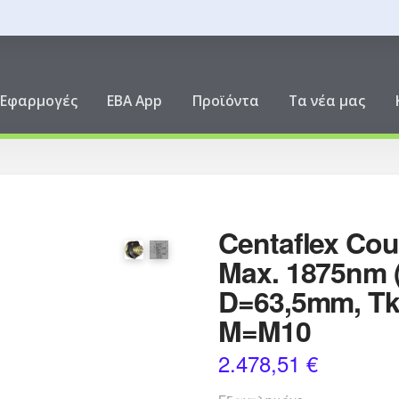
ική
Εφαρμογές
EBA App
Προϊόντα
Τα νέα μας
Centaflex Cou
Max. 1875nm (
D=63,5mm, Tk
M=M10
2.478,51
€