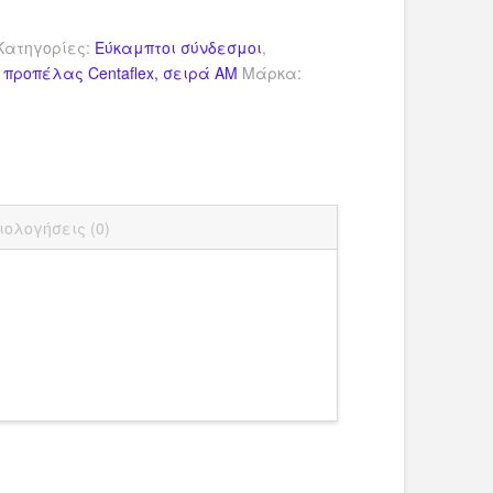
Κατηγορίες:
Εύκαμπτοι σύνδεσμοι
,
προπέλας Centaflex, σειρά AM
Μάρκα:
dIn
ail
Μοιραστείτε
ιολογήσεις (0)