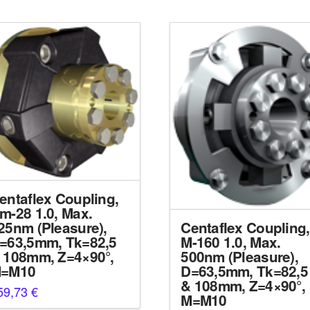
entaflex Coupling,
m-28 1.0, Max.
25nm (Pleasure),
Centaflex Coupling,
=63,5mm, Tk=82,5
M-160 1.0, Max.
 108mm, Z=4×90°,
500nm (Pleasure),
=M10
D=63,5mm, Tk=82,5
& 108mm, Z=4×90°,
59,73
€
M=M10