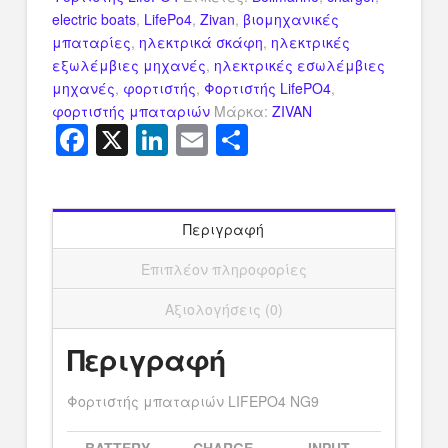
electric boats
,
LifePo4
,
Zivan
,
βιομηχανικές
μπαταρίες
,
ηλεκτρικά σκάφη
,
ηλεκτρικές
εξωλέμβιες μηχανές
,
ηλεκτρικές εσωλέμβιες
μηχανές
,
φορτιστής
,
Φορτιστής LifePO4
,
φορτιστής μπαταριών
Μάρκα:
ZIVAN
Facebook
X
LinkedIn
Email
Μοιραστείτ
Περιγραφή
Επιπλέον πληροφορίες
Αξιολογήσεις (0)
Περιγραφή
Φορτιστής μπαταριών LIFEPO4 NG9