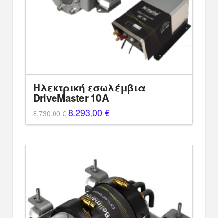
Ηλεκτρική εσωλέμβια
DriveMaster 10A
Original
8.293,00
€
Η
8.730,00
€
price
τρέχουσα
was:
τιμή
8.730,00 €.
είναι:
8.293,00 €.