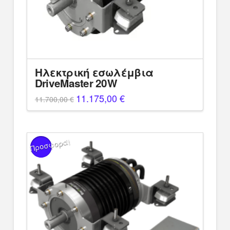
Ηλεκτρική εσωλέμβια
DriveMaster 20W
Original
11.175,00
€
Η
11.700,00
€
price
τρέχουσα
was:
τιμή
11.700,00 €.
είναι:
11.175,00 €.
Προσφορά!