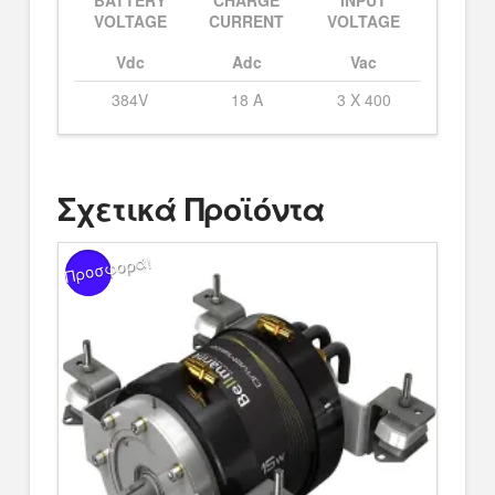
BATTERY
CHARGE
INPUT
VOLTAGE
CURRENT
VOLTAGE
Vdc
Adc
Vac
384V
18 A
3 X 400
Σχετικά Προϊόντα
Προσφορά!