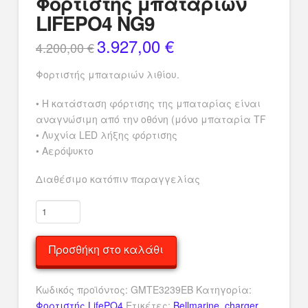
Φορτιστής μπαταριών
LIFEPO4 NG9
3.927,00
€
Original
Η
4.200,00
€
price
τρέχουσα
was:
τιμή
4.200,00 €.
είναι:
Φορτιστής μπαταριών λιθίου.
3.927,00 €.
• Η κατάσταση φόρτισης της μπαταρίας είναι
αναγνώσιμη από την οθόνη (μόνο μπαταρία TF
• Λυχνία LED λήξης φόρτισης
• Αερόψυκτο
Διαθέσιμο κατόπιν παραγγελίας
Φορτιστής
μπαταριών
LIFEPO4
Προσθήκη στο καλάθι
NG9
ποσότητα
Κωδικός προϊόντος:
GMTE3239EB
Κατηγορία:
Φορτιστής LifePO4
Ετικέτες:
Bellmarine
,
charger
,