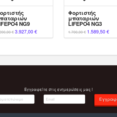
ορτιστής
Φορτιστής
παταριών
μπαταριών
IFEPO4 NG9
LIFEPO4 NG3
Original
3.927,00
€
Η
Original
1.589,50
€
Η
200,00
€
1.700,00
€
price
τρέχουσα
price
τρέ
was:
τιμή
was:
τιμή
4.200,00 €.
είναι:
1.700,00 €.
είνα
3.927,00 €.
1.58
Eγγραφείτε στις ενημερώσεις μας !
Εγγραφ