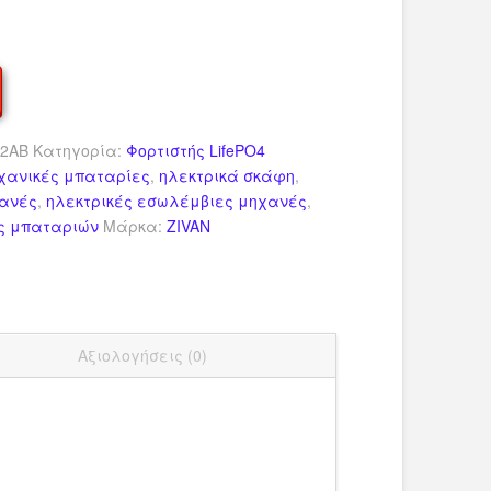
2AB
Κατηγορία:
Φορτιστής LifePO4
χανικές μπαταρίες
,
ηλεκτρικά σκάφη
,
χανές
,
ηλεκτρικές εσωλέμβιες μηχανές
,
ς μπαταριών
Μάρκα:
ZIVAN
dIn
ail
Μοιραστείτε
Αξιολογήσεις (0)