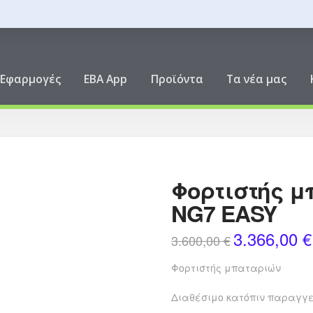
ική
Εφαρμογές
EBA App
Προϊόντα
Τα νέα μας
Φορτιστής μ
NG7 EASY
3.366,00
€
Original
3.600,00
€
price
was:
3.600,00 €.
Φορτιστής μπαταριών
Διαθέσιμο κατόπιν παραγγ