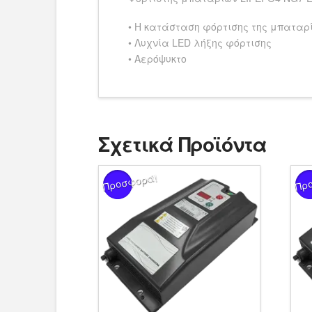
• Η κατάσταση φόρτισης της μπαταρ
• Λυχνία LED λήξης φόρτισης
• Αερόψυκτο
Σχετικά Προϊόντα
Προσφορά!
Πρ