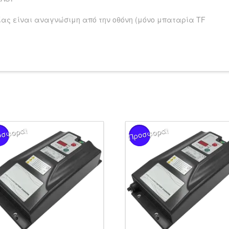
ίας είναι αναγνώσιμη από την οθόνη (μόνο μπαταρία TF
οσφορά!
Προσφορά!