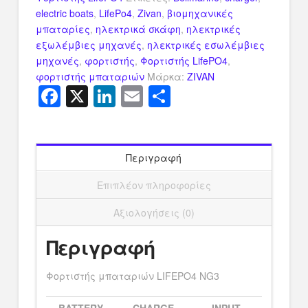
electric boats
,
LifePo4
,
Zivan
,
βιομηχανικές
μπαταρίες
,
ηλεκτρικά σκάφη
,
ηλεκτρικές
εξωλέμβιες μηχανές
,
ηλεκτρικές εσωλέμβιες
μηχανές
,
φορτιστής
,
Φορτιστής LifePO4
,
φορτιστής μπαταριών
Μάρκα:
ZIVAN
Facebook
X
LinkedIn
Email
Μοιραστείτ
Περιγραφή
Επιπλέον πληροφορίες
Αξιολογήσεις (0)
Περιγραφή
Φορτιστής μπαταριών LIFEPO4 NG3