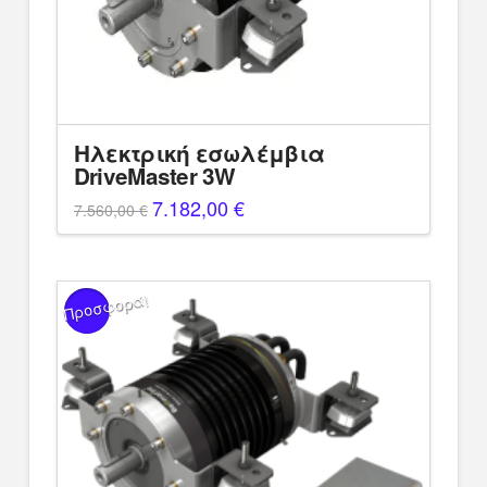
Ηλεκτρική εσωλέμβια
DriveMaster 3W
Original
7.182,00
€
Η
7.560,00
€
price
τρέχουσα
was:
τιμή
7.560,00 €.
είναι:
7.182,00 €.
Προσφορά!