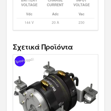
BATTERY
CHARGE
INPUT
VOLTAGE
CURRENT
VOLTAGE
Vdc
Adc
Vac
144 V
20 A
230
Σχετικά Προϊόντα
Προσφορά!