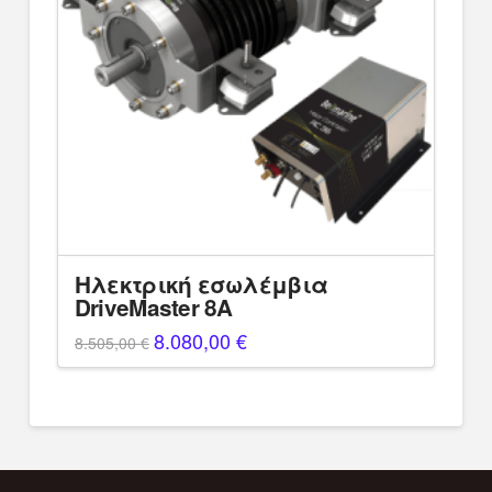
Ηλεκτρική εσωλέμβια
DriveMaster 8A
Original
8.080,00
€
Η
8.505,00
€
price
τρέχουσα
was:
τιμή
8.505,00 €.
είναι:
8.080,00 €.