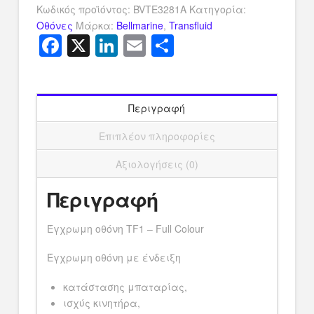
ποσότητα
Κωδικός προϊόντος:
BVTE3281A
Κατηγορία:
Οθόνες
Μάρκα:
Bellmarine
,
Transfluid
Facebook
X
LinkedIn
Email
Μοιραστείτ
Περιγραφή
Επιπλέον πληροφορίες
Αξιολογήσεις (0)
Περιγραφή
Έγχρωμη οθόνη TF1 – Full Colour
Έγχρωμη οθόνη με ένδειξη
κατάστασης μπαταρίας,
ισχύς κινητήρα,