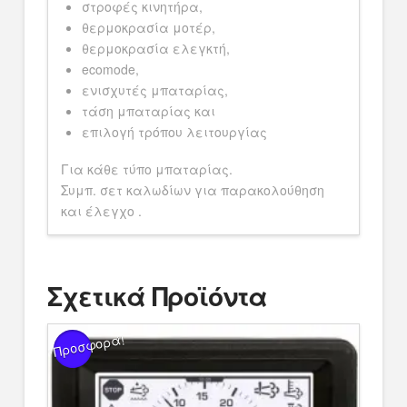
στροφές κινητήρα,
θερμοκρασία μοτέρ,
θερμοκρασία ελεγκτή,
ecomode,
ενισχυτές μπαταρίας,
τάση μπαταρίας και
επιλογή τρόπου λειτουργίας
Για κάθε τύπο μπαταρίας.
Συμπ. σετ καλωδίων για παρακολούθηση
και έλεγχο .
Σχετικά Προϊόντα
Προσφορά!