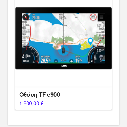
Οθόνη TF e900
1.800,00
€