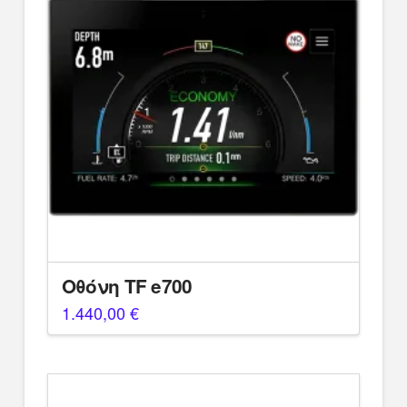
Οθόνη TF e700
1.440,00
€