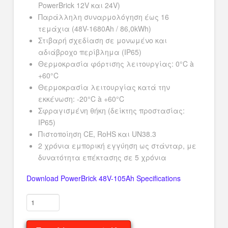
PowerBrick 12V και 24V)
Παράλληλη συναρμολόγηση έως 16
τεμάχια (48V-1680Ah / 86,0kWh)
Στιβαρή σχεδίαση σε μονωμένο και
αδιάβροχο περίβλημα (IP65)
Θερμοκρασία φόρτισης λειτουργίας: 0°C à
+60°C
Θερμοκρασία λειτουργίας κατά την
εκκένωση: -20°C à +60°C
Σφραγισμένη θήκη (δείκτης προστασίας:
IP65)
Πιστοποίηση CE, RoHS και UN38.3
2 χρόνια εμπορική εγγύηση ως στάνταρ, με
δυνατότητα επέκτασης σε 5 χρόνια
Download PowerBrick 48V-105Ah Specifications
PB48V105Ah
-
PowerBrick