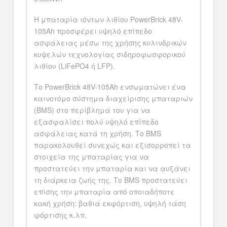
Η μπαταρία ιόντων λιθίου PowerBrick 48V-
105Ah προσφέρει υψηλό επίπεδο
ασφάλειας μέσω της χρήσης κυλινδρικών
κυψελών τεχνολογίας σιδηροφωσφορικού
λιθίου (LiFePO4 ή LFP).
Το PowerBrick 48V-105Ah ενσωματώνει ένα
καινοτόμο σύστημα διαχείρισης μπαταριών
(BMS) στο περίβλημά του για να
εξασφαλίσει πολύ υψηλό επίπεδο
ασφάλειας κατά τη χρήση. Το BMS
παρακολουθεί συνεχώς και εξισορροπεί τα
στοιχεία της μπαταρίας για να
προστατεύει την μπαταρία και να αυξάνει
τη διάρκεια ζωής της. Το BMS προστατεύει
επίσης την μπαταρία από οποιαδήποτε
κακή χρήση: βαθιά εκφόρτιση, υψηλή τάση
φόρτισης κ.λπ.