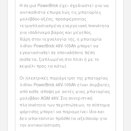
Η σειρά PowerBrick έχει σχεδιαστεί για να
αντικαθιστά επωφελώς τις μπαταρίες
μολύβδου-οξέος, προσφέροντας
τετραπλασιασμένη ενεργειακή πυκνότητα
για ισοδύναμο βάρος και μέγεθος.
Χάρη στην τεχνολογία της, η μπαταρία
λιθίου PowerBrick 48V-105Ah μπορεί να
εγκατασταθεί σε οποιαδήποτε θέση
(κάθετα, ξαπλωμένη στο πλάι ή με το
κεφάλι προς τα κάτω).
Οι ηλεκτρικές παράμετροι της μπαταρίας
λιθίου PowerBrick 48V-105Ah είναι συμβατές
από κάθε άποψη με αυτές μιας μπαταρίας
μολύβδου AGM 48V. Στη συντριπτική
πλειονότητα των περιπτώσεων, το σύστημα
φόρτισης μπορεί να παραμείνει ίδιο και
δεν απαιτούνται πρόσθετα αξεσουάρ για
την αντικατάσταση.