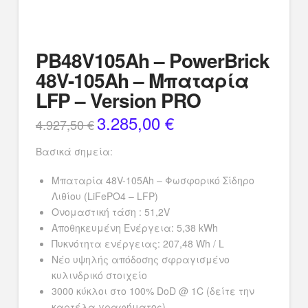
PB48V105Ah – PowerBrick
48V-105Ah – Μπαταρία
LFP – Version PRO
3.285,00
€
Original
Η
4.927,50
€
price
τρέχουσα
was:
τιμή
4.927,50 €.
είναι:
Βασικά σημεία:
3.285,00 €.
Μπαταρία 48V-105Ah – Φωσφορικό Σίδηρο
Λιθίου (LiFePO4 – LFP)
Ονομαστική τάση : 51,2V
Αποθηκευμένη Ενέργεια: 5,38 kWh
Πυκνότητα ενέργειας: 207,48 Wh / L
Νέο υψηλής απόδοσης σφραγισμένο
κυλινδρικό στοιχείο
3000 κύκλοι στο 100% DoD @ 1C (δείτε την
καρτέλα γραφήματος)