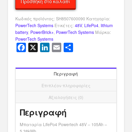
Προσθήκη στο καλάθι
48V-
105Ah
-
Κωδικός προϊόντος:
SH8507600090
Κατηγορία:
Μπαταρία
PowerTech Systems
Ετικέτες:
48V
,
LifePo4
,
lithium
LFP
battery
,
PowerBrick+
,
PowerTech Systems
Μάρκα:
-
PowerTech Systems
Facebook
X
LinkedIn
Email
Μοιραστείτ
Version
PRO
ποσότητα
Περιγραφή
Επιπλέον πληροφορίες
Αξιολογήσεις (0)
Περιγραφή
Μπαταρία LifePo4 Powertech 48V – 105Ah –
5.38kWh