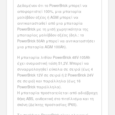
Δεδομένου ότι το PowerBrick μπορεί να
αποφορτιστεί 100%, μια μπαταρία
μολύβδου οξέος ή AGM μπορεί να
αντικατασταθεί από μια μπαταρία
PowerBrick με τη μισή χωρητικότητα της
μπαταρίας μολύβδου οξέος (δηλ.: το
PowerBrick 50Ah μπορεί να αντικαταστήσει
μια μπαταρία AGM 100Ah).
Η μπαταρία λιθίου PowerBrick 48V-105Ah
έχει ονομαστική τάση 51,2V. Μπορεί να
συναρμολογηθεί εύκολα σε σειρά (έως 4
PowerBrick 12V σε σειρά ή 2 PowerBrick 24V
σε σειρά) και παράλληλα (έως 16
PowerBrick παράλληλα).
Η μπαταρία προστατεύεται από αδιάβροχη
θήκη ABS, ανθεκτική στο πιτσίλισμα και τη
σκόνη (Δείκτης προστασίας IP65).