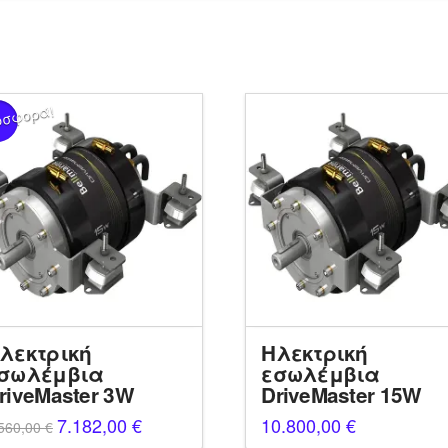
οσφορά!
λεκτρική
Ηλεκτρική
σωλέμβια
εσωλέμβια
riveMaster 3W
DriveMaster 15W
Original
7.182,00
€
Η
10.800,00
€
560,00
€
price
τρέχουσα