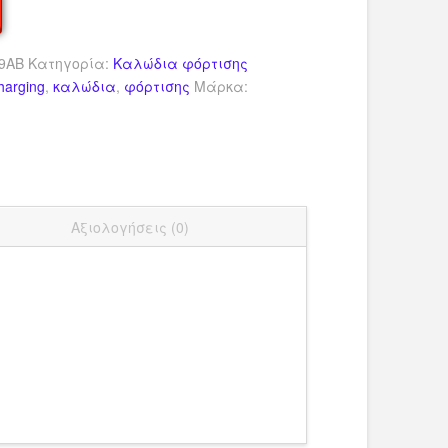
9AB
Κατηγορία:
Καλώδια φόρτισης
harging
,
καλώδια
,
φόρτισης
Μάρκα:
dIn
ail
Μοιραστείτε
Αξιολογήσεις (0)