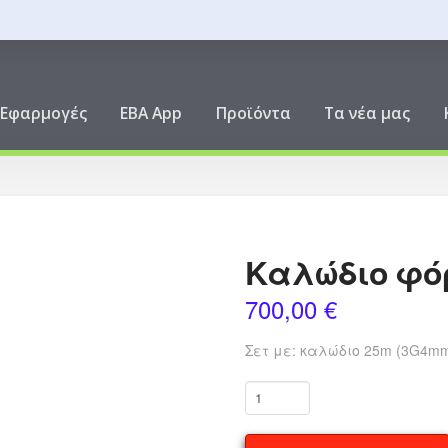
ική
Εφαρμογές
EBA App
Προϊόντα
Τα νέα μας
Καλώδιο φό
700,00
€
Σετ με: καλώδιο 25m (3G4mm
Καλώδιο
φόρτισης
25m