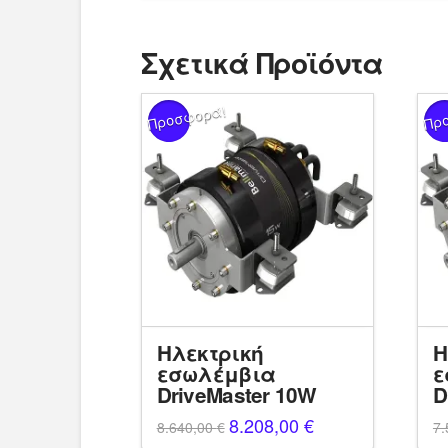
Σχετικά Προϊόντα
Προσφορά!
Πρ
Ηλεκτρική
Η
εσωλέμβια
ε
DriveMaster 10W
D
Original
8.208,00
€
Η
8.640,00
€
7.
price
τρέχουσα