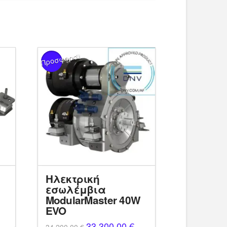
Προσφορά!
Ηλεκτρική
εσωλέμβια
ModularMaster 40W
EVO
Original
33.300,00
€
Η
34.200,00
€