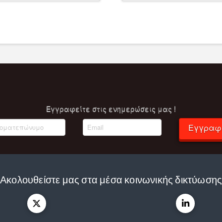
was:
τιμή
7.560,00 €.
είναι:
7.182,00 €.
Eγγραφείτε στις ενημερώσεις μας !
Εγγραφ
Ακολουθείστε μας στα μέσα κοινωνικής δικτύωση