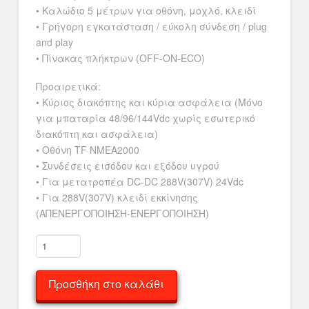
• Καλώδιο 5 μέτρων για οθόνη, μοχλό, κλειδί
• Γρήγορη εγκατάσταση / εύκολη σύνδεση / plug
and play
• Πίνακας πλήκτρων (OFF-ON-ECO)
Προαιρετικά:
• Κύριος διακόπτης και κύρια ασφάλεια (Μόνο
για μπαταρία 48/96/144Vdc χωρίς εσωτερικό
διακόπτη και ασφάλεια)
• Οθόνη TF NMEA2000
• Συνδέσεις εισόδου και εξόδου υγρού
• Για μετατροπέα DC-DC 288V(307V) 24Vdc
• Για 288V(307V) κλειδί εκκίνησης
(ΑΠΕΝΕΡΓΟΠΟΙΗΣΗ-ΕΝΕΡΓΟΠΟΙΗΣΗ)
Ηλεκτρική
εξωλέμβια
OutboardMaster
Προσθήκη στο καλάθι
20A
ποσότητα