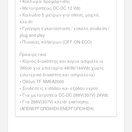
• Κύκλωμα προφόρτισης
• Μετατροπέας DC-DC 12 Vdc
• Καλώδιο 5 μέτρων για οθόνη, μοχλό,
κλειδί
• Γρήγορη εγκατάσταση / εύκολη σύνδεση /
plug and play
• Πίνακας πλήκτρων (OFF-ON-ECO)
Προαιρετικά:
• Κύριος διακόπτης και κύρια ασφάλεια
(Μόνο για μπαταρία 48/96/144Vdc χωρίς
εσωτερικό διακόπτη και ασφάλεια)
• Οθόνη TF NMEA2000
• Συνδέσεις εισόδου και εξόδου υγρού
• Για μετατροπέα DC-DC 288V(307V) 24Vdc
• Για 288V(307V) κλειδί εκκίνησης
(ΑΠΕΝΕΡΓΟΠΟΙΗΣΗ-ΕΝΕΡΓΟΠΟΙΗΣΗ)