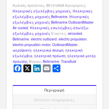
Κωδικός προϊόντος:
BV101999A
Κατηγορίες:
Ηλεκτρικές εξωλέμβιες μηχανές
,
Ηλεκτρικές
εξωλέμβιες μηχανές Bellmarine
,
Ηλεκτρικές
εξωλέμβιες μηχανές Bellmarine OutboardMaster
Air cooled
,
Ηλεκτρικές εσωλέμβιες-έσω/έξω-
εξωλέμβιες μηχανές
Ετικέτες:
aircooled
,
Bellmarine
,
electric outboard
,
electric propulsion
,
electric propuslion motor
,
OutboardMaster
,
αερόψυκτη
,
ηλεκτρικά σκάφη
,
ηλεκτρική
εξωλέμβια
,
ηλεκτρική πρόωση
,
ηλεκτρικό μοτέρ
πρόωσης
Μάρκα:
Bellmarine
,
Transfluid
Facebook
X
LinkedIn
Email
Μοιραστείτ
Περιγραφή
Επιπλέον πληροφορίες