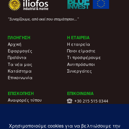
"Συνεχίζουμε, από εκεί που σταμάτησαν..."
ΠΛΟΗΓΗΣΗ
Η ΕΤΑΙΡΕΙΑ
Αρχική
Η εταιρεία
Εφαρμογές
Ποιοι είμαστε
Προϊόντα
Τι προσφέρουμε
Τα νέα μας
Αντιπρόσωποι
Κατάστημα
Συνεργάτες
Επικοινωνία
ΕΠΙΣΚΟΠΗΣΗ
ΕΠΙΚΟΙΝΩΝΙΑ
Αναφορές τύπου
+30 215 515 0344
Γιατί να μας επιλέξετε
Επικοινωνήστε μαζί μας
Κατάλογοι
Λ. Συγγρού 196.
Όροι χρήσης
Καλλιθέα
Πολιτική απορρήτου