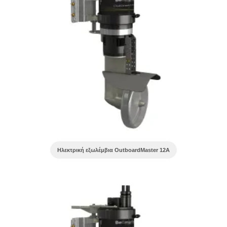
Ηλεκτρική εξωλέμβια OutboardMaster 12A