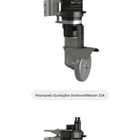
Ηλεκτρική εξωλέμβια OutboardMaster 15A