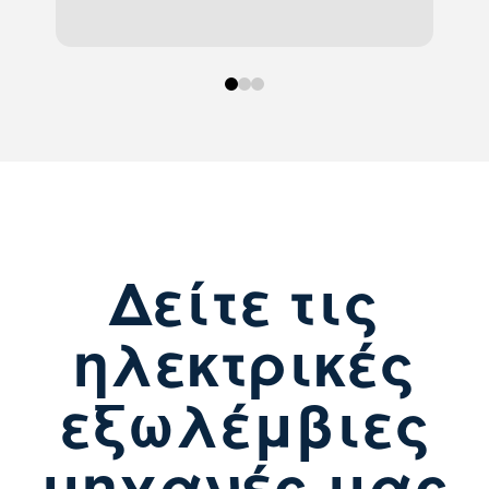
0
1
2
Δείτε τις
ηλεκτρικές
εξωλέμβιες
μηχανές μας