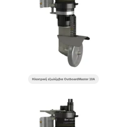
Ηλεκτρική εξωλέμβια OutboardMaster 10A