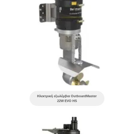
Ηλεκτρική εξωλέμβια OutboardMaster
22W EVO HS