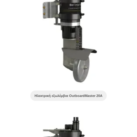
Ηλεκτρική εξωλέμβια OutboardMaster 20A