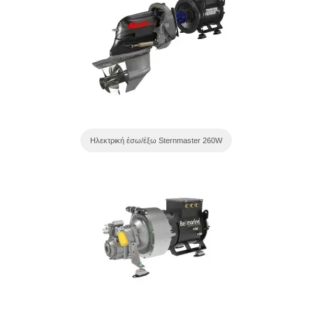
Ηλεκτρική έσω/έξω Sternmaster 260W