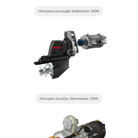
Ηλεκτρική εσωλέμβια Shaftmaster 260W
Ηλεκτρική έσω/έξω Sternmaster 130W