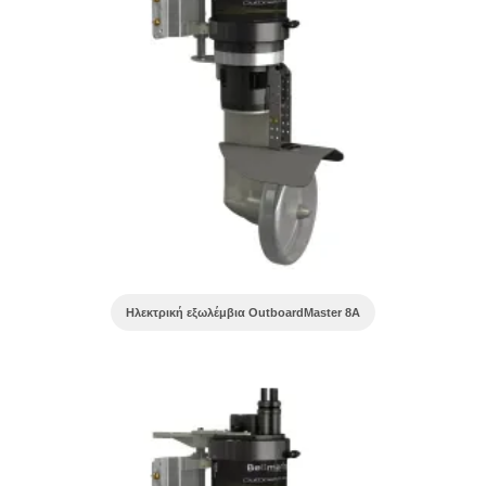
Ηλεκτρική εξωλέμβια OutboardMaster 8A