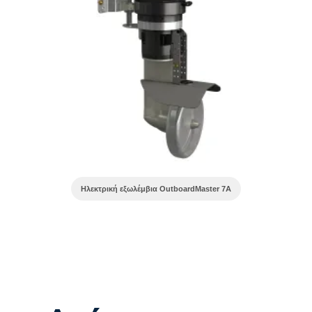
Ηλεκτρική εξωλέμβια OutboardMaster 7A