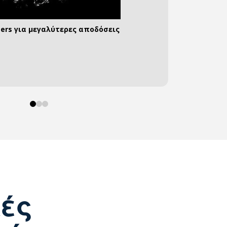
ters για μεγαλύτερες αποδόσεις
α αποθήκευετε τη δική σας ενέργεια
υνδέσεις για όλες τις περιπτώσεις
0
1
2
κές