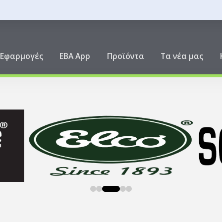
ική
Εφαρμογές
EBA App
Προϊόντα
Τα νέα μας
0
1
2
3
4