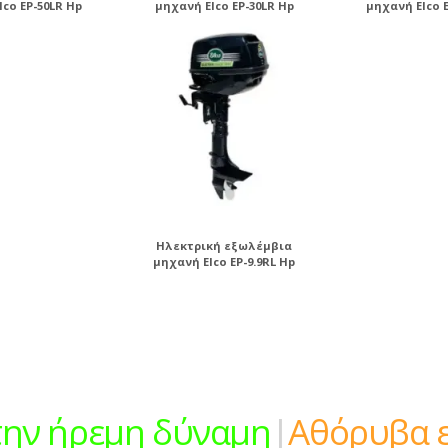
lco EP-50LR Hp
μηχανή Elco EP-30LR Hp
μηχανή Elco E
Ηλεκτρική εξωλέμβια
μηχανή Elco EP-9.9RL Hp
ψτε
την ήρεμη
|
Αθόρυβα είναι