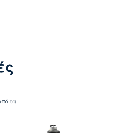
ές
από τα