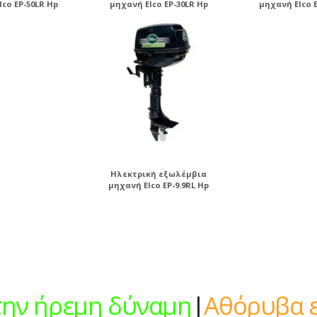
lco EP-50LR Hp
μηχανή Elco EP-30LR Hp
μηχανή Elco E
Ηλεκτρική εξωλέμβια
μηχανή Elco EP-9.9RL Hp
την ήρεμη δύναμ
|
Αθόρυβα εί