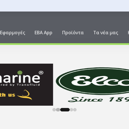
ική
Εφαρμογές
EBA App
Προϊόντα
Τα νέα μας
0
1
2
3
4