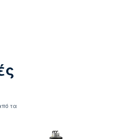
ές
από τα