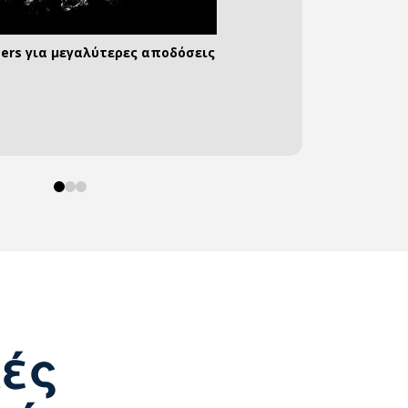
ters για μεγαλύτερες αποδόσεις
α αποθήκευετε τη δική σας ενέργεια
υνδέσεις για όλες τις περιπτώσεις
0
1
2
κές