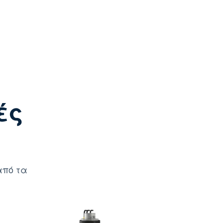
ές
από τα