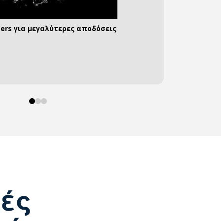
ters για μεγαλύτερες αποδόσεις
α αποθήκευετε τη δική σας ενέργεια
υνδέσεις για όλες τις περιπτώσεις
0
1
2
κές