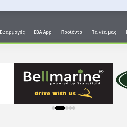
ική
Εφαρμογές
EBA App
Προϊόντα
Τα νέα μας
0
1
2
3
4