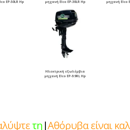
lco EP-50LR Hp
μηχανή Elco EP-30LR Hp
μηχανή Elco E
Ηλεκτρική εξωλέμβια
μηχανή Elco EP-9.9RL Hp
ψτε
την ήρεμη
|
Αθόρυβα είναι