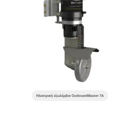
Ηλεκτρική εξωλέμβια OutboardMaster 7A