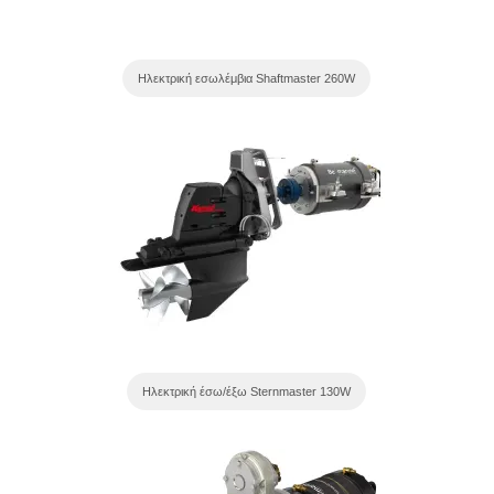
Ηλεκτρική εσωλέμβια Shaftmaster 260W
Ηλεκτρική έσω/έξω Sternmaster 130W