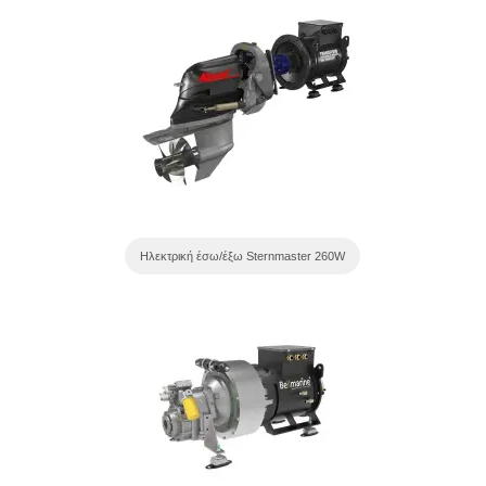
Ηλεκτρική έσω/έξω Sternmaster 260W