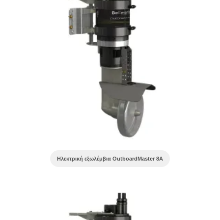
Ηλεκτρική εξωλέμβια OutboardMaster 8A