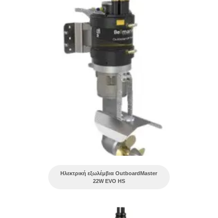
Ηλεκτρική εξωλέμβια OutboardMaster
22W EVO HS