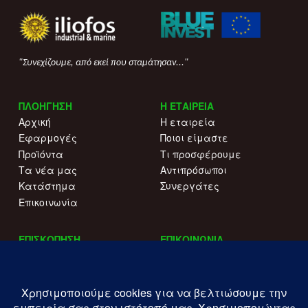
"Συνεχίζουμε, από εκεί που σταμάτησαν..."
ΠΛΟΗΓΗΣΗ
Η ΕΤΑΙΡΕΙΑ
Αρχική
Η εταιρεία
Εφαρμογές
Ποιοι είμαστε
Προϊόντα
Τι προσφέρουμε
Τα νέα μας
Αντιπρόσωποι
Κατάστημα
Συνεργάτες
Επικοινωνία
ΕΠΙΣΚΟΠΗΣΗ
ΕΠΙΚΟΙΝΩΝΙΑ
Αναφορές τύπου
+30 215 515 0344
Γιατί να μας επιλέξετε
Επικοινωνήστε μαζί μας
Κατάλογοι
Λ. Συγγρού 196.
Όροι χρήσης