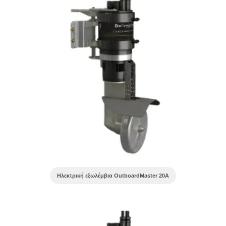
Ηλεκτρική εξωλέμβια OutboardMaster 20A