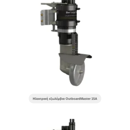
Ηλεκτρική εξωλέμβια OutboardMaster 15A