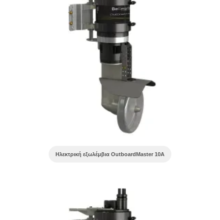
Ηλεκτρική εξωλέμβια OutboardMaster 10A