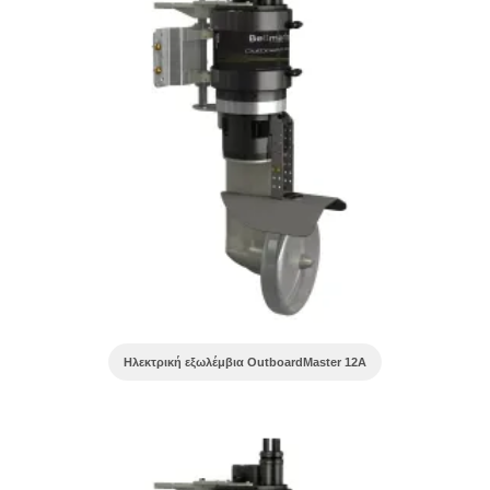
Ηλεκτρική εξωλέμβια OutboardMaster 12A