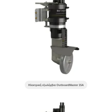
Ηλεκτρική εξωλέμβια OutboardMaster 15A