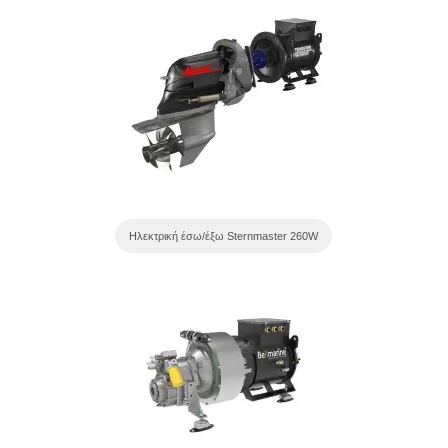
Ηλεκτρική έσω/έξω Sternmaster 260W