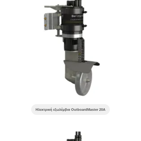
Ηλεκτρική εξωλέμβια OutboardMaster 20A