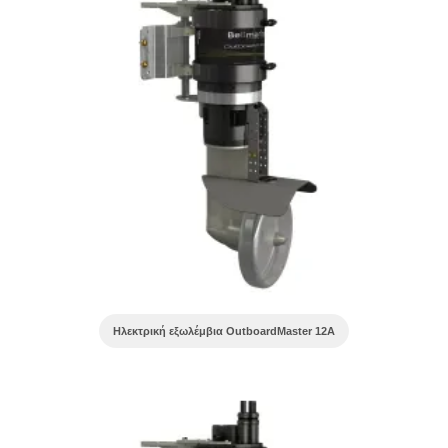
Ηλεκτρική εξωλέμβια OutboardMaster 12A