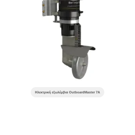
Ηλεκτρική εξωλέμβια OutboardMaster 7A