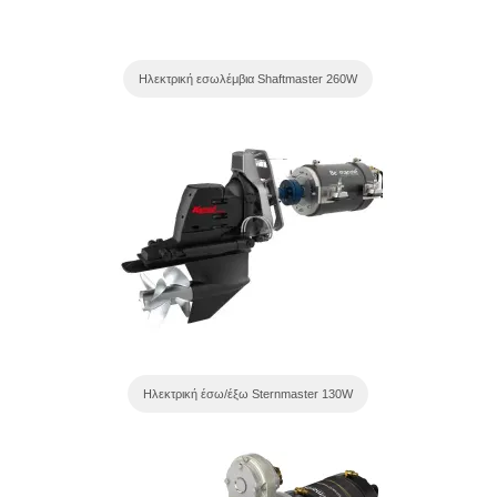
Ηλεκτρική εσωλέμβια Shaftmaster 260W
Ηλεκτρική έσω/έξω Sternmaster 130W