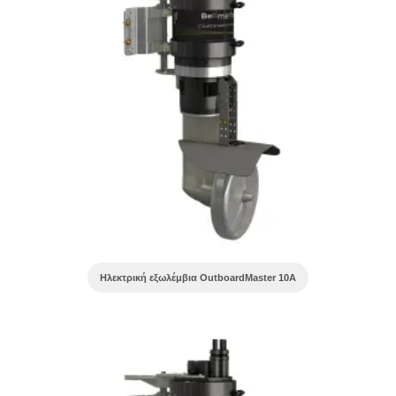
Ηλεκτρική εξωλέμβια OutboardMaster 10A