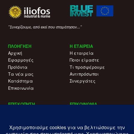
"Συνεχίζουμε, από εκεί που σταμάτησαν..."
ΠΛΟΗΓΗΣΗ
Η ΕΤΑΙΡΕΙΑ
Αρχική
Η εταιρεία
Εφαρμογές
Ποιοι είμαστε
Προϊόντα
Τι προσφέρουμε
Τα νέα μας
Αντιπρόσωποι
Κατάστημα
Συνεργάτες
Επικοινωνία
ΕΠΙΣΚΟΠΗΣΗ
ΕΠΙΚΟΙΝΩΝΙΑ
Αναφορές τύπου
+30 215 515 0344
Γιατί να μας επιλέξετε
Επικοινωνήστε μαζί μας
Κατάλογοι
Λ. Συγγρού 196.
Όροι χρήσης