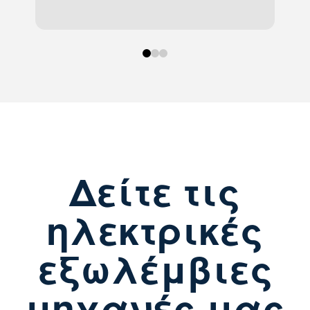
0
1
2
Δείτε τις
ηλεκτρικές
εξωλέμβιες
μηχανές μας