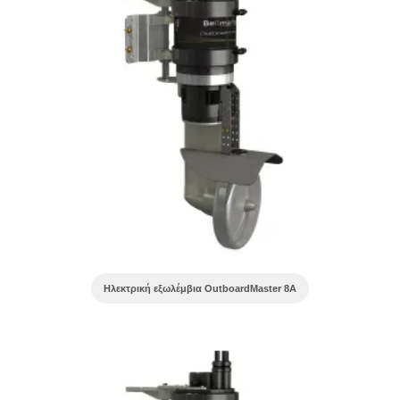
Ηλεκτρική εξωλέμβια OutboardMaster 8A