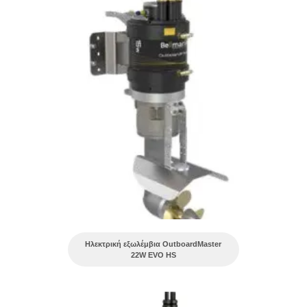
Ηλεκτρική εξωλέμβια OutboardMaster
22W EVO HS