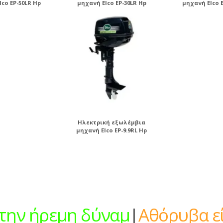
lco EP-50LR Hp
μηχανή Elco EP-30LR Hp
μηχανή Elco E
Ηλεκτρική εξωλέμβια
μηχανή Elco EP-9.9RL Hp
την ήρεμη δύναμη
|
Αθόρυβα ε