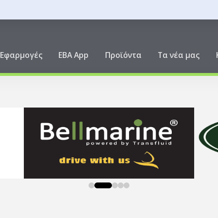
ική
Εφαρμογές
EBA App
Προϊόντα
Τα νέα μας
0
1
2
3
4