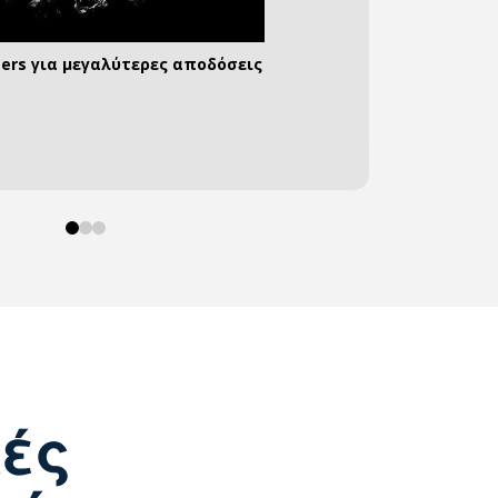
ters για μεγαλύτερες αποδόσεις
α αποθήκευετε τη δική σας ενέργεια
υνδέσεις για όλες τις περιπτώσεις
0
1
2
κές