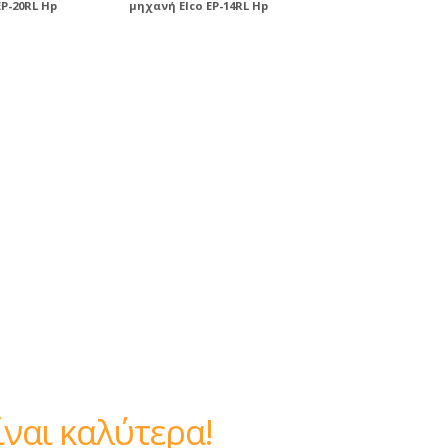
P-20RL Hp
μηχανή Elco EP-14RL Hp
ίναι καλύτερα!