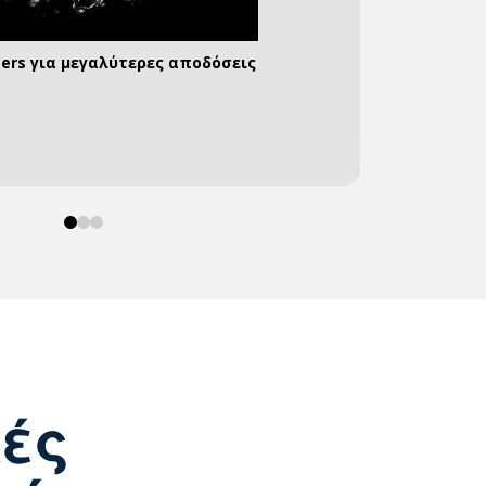
ters για μεγαλύτερες αποδόσεις
α αποθήκευετε τη δική σας ενέργεια
υνδέσεις για όλες τις περιπτώσεις
0
1
2
κές