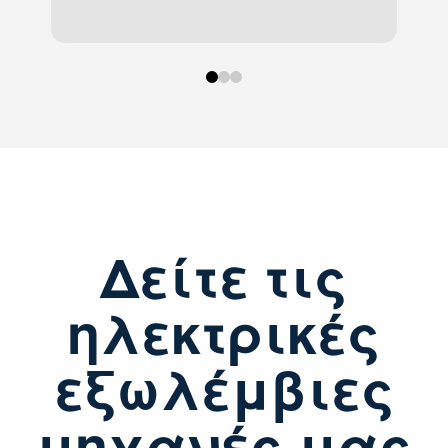
0
1
2
Δείτε τις
ηλεκτρικές
εξωλέμβιες
μηχανές μας