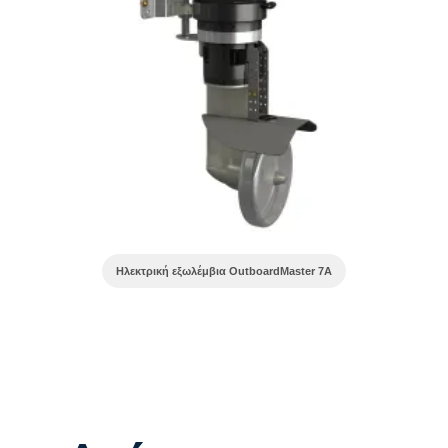
Ηλεκτρική εξωλέμβια OutboardMaster 7A