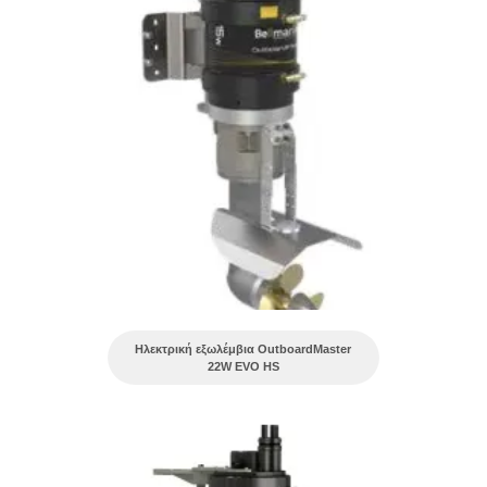
Ηλεκτρική εξωλέμβια OutboardMaster
22W EVO HS