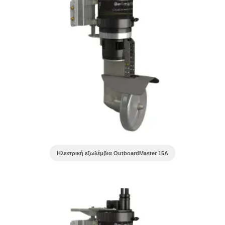
Ηλεκτρική εξωλέμβια OutboardMaster 15A