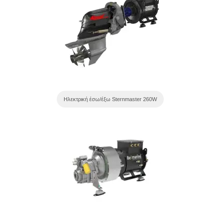
Ηλεκτρική έσω/έξω Sternmaster 260W