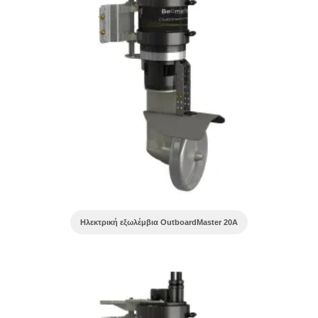
Ηλεκτρική εξωλέμβια OutboardMaster 20A