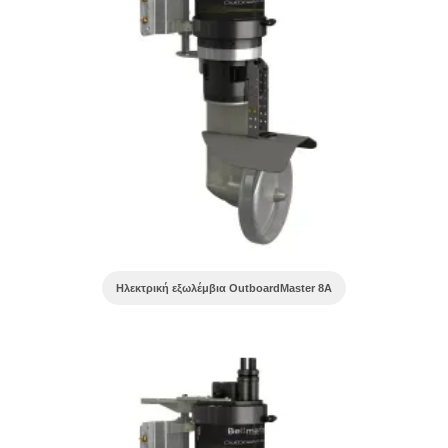
Ηλεκτρική εξωλέμβια OutboardMaster 8A