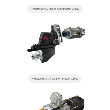
Ηλεκτρική εσωλέμβια Shaftmaster 260W
Ηλεκτρική έσω/έξω Sternmaster 130W