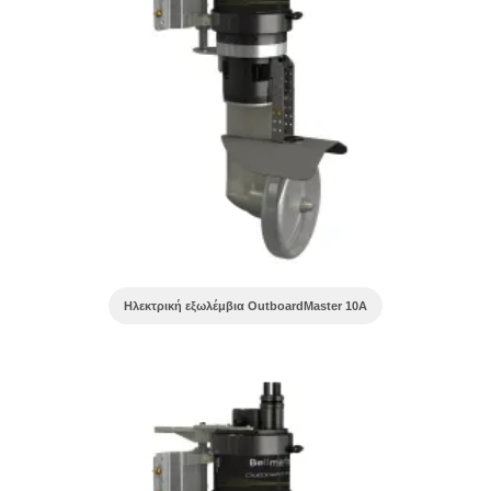
Ηλεκτρική εξωλέμβια OutboardMaster 10A