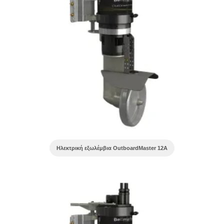
Ηλεκτρική εξωλέμβια OutboardMaster 12A