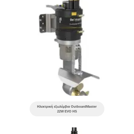
Ηλεκτρική εξωλέμβια OutboardMaster
22W EVO HS