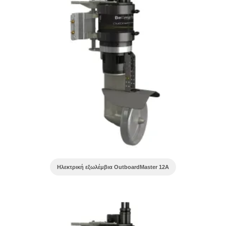
Ηλεκτρική εξωλέμβια OutboardMaster 12A