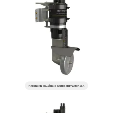
Ηλεκτρική εξωλέμβια OutboardMaster 15A