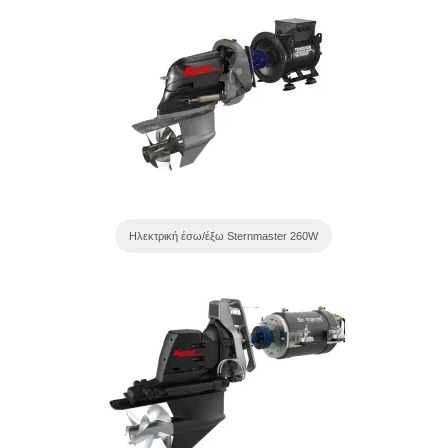
Ηλεκτρική έσω/έξω Sternmaster 260W