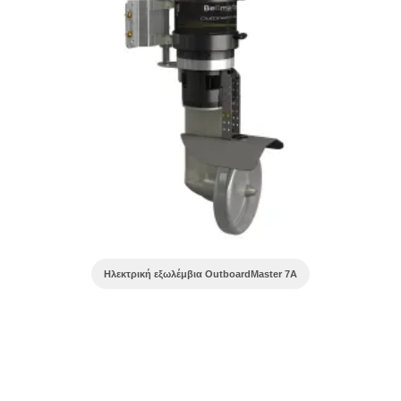
Ηλεκτρική εξωλέμβια OutboardMaster 7A