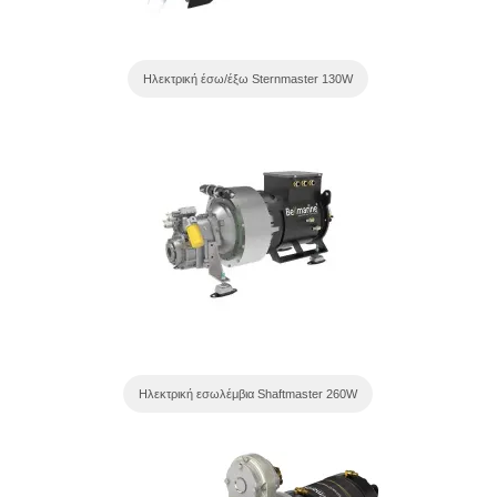
Ηλεκτρική έσω/έξω Sternmaster 130W
Ηλεκτρική εσωλέμβια Shaftmaster 260W