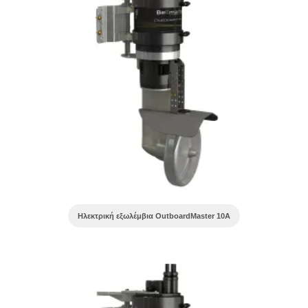
Ηλεκτρική εξωλέμβια OutboardMaster 10A