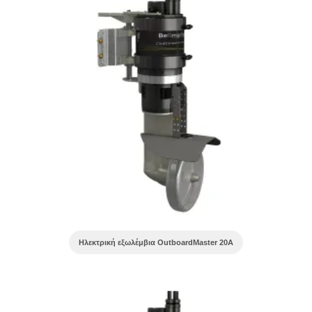
Ηλεκτρική εξωλέμβια OutboardMaster 20A