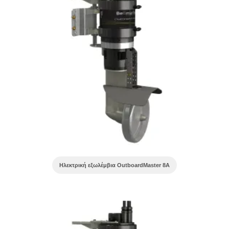
Ηλεκτρική εξωλέμβια OutboardMaster 8A