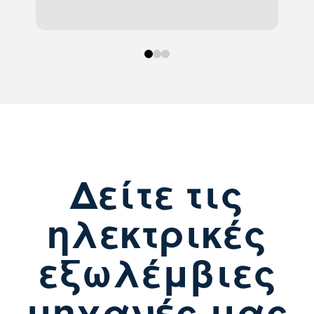
0
1
2
Δείτε τις
ηλεκτρικές
εξωλέμβιες
μηχανές μας