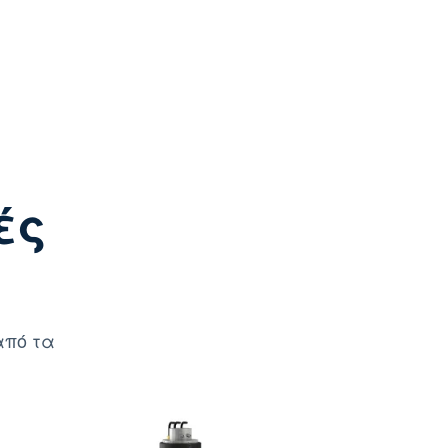
ές
από τα