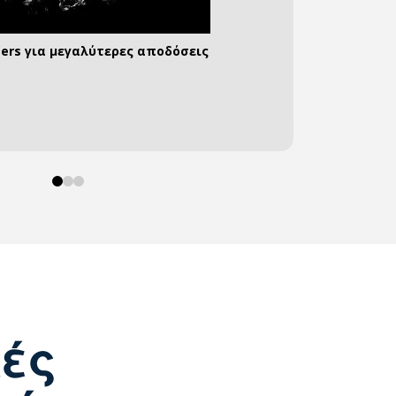
ters για μεγαλύτερες αποδόσεις
α αποθήκευετε τη δική σας ενέργεια
υνδέσεις για όλες τις περιπτώσεις
0
1
2
κές