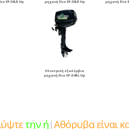
lco EP-50LR Hp
μηχανή Elco EP-30LR Hp
μηχανή Elco E
Ηλεκτρική εξωλέμβια
μηχανή Elco EP-9.9RL Hp
την ήρεμη δύναμη
|
Αθόρυβα ε