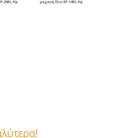
P-20RL Hp
μηχανή Elco EP-14RL Hp
ίναι καλύτερα!