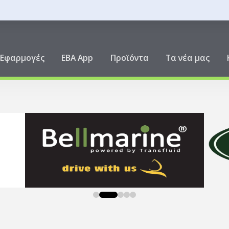
ική
Εφαρμογές
EBA App
Προϊόντα
Τα νέα μας
0
1
2
3
4