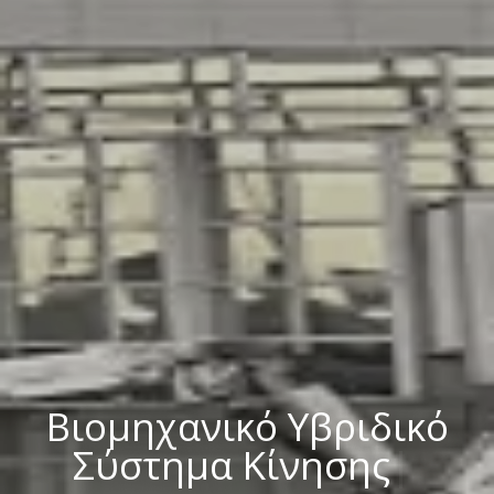
Βιομηχανικό Υβριδικό
Σύστημα Κίνησης
|