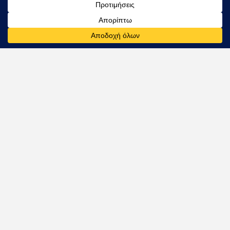
-υψηλή απόδοση = εξοικονόμηση ενέργειας
-μεγαλύτερος χρόνος λειτουργίας της
μπαταρίας = περισσότερο εύρος km
χαμηλότερο κόστος
-χωρίς κραδασμούς + πολύ χαμηλό θόρυβο
+ μηδενικές εκπομπές = φιλικοί προς το
περιβάλλον και ευχάριστοι στη χρήση
-συμπαγές μέγεθος και υψηλός λόγος
ισχύος / βάρους
-πολύ ευέλικτο προφίλ ροπής:
διαφορετικά οχήματα ενδέχεται να
χρειάζονται διαφορετική καμπύλη ροπής
ΤΕΧΝΙΚΑ ΧΑΡΑΚΤΗΡΙΣΤΙΚΑ:
-Συνεχής ισχύς 100kW (134hp) και μέγιστη
ισχύς 130kW (174hp)
-Τεχνολογία μόνιμων μαγνητών: απόδοση