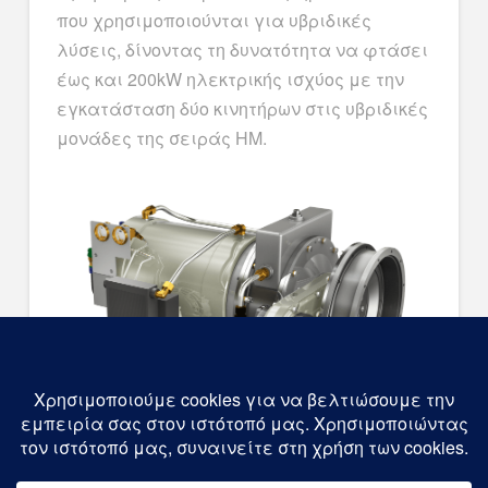
που χρησιμοποιούνται για υβριδικές
λύσεις, δίνοντας τη δυνατότητα να φτάσει
έως και 200kW ηλεκτρικής ισχύος με την
εγκατάσταση δύο κινητήρων στις υβριδικές
μονάδες της σειράς HM.
ΚΥΡΙΟΙ ΣΤΟΧΟΙ ΠΟΥ ΕΠΙΤΕΥΧΘΗΚΑΝ: