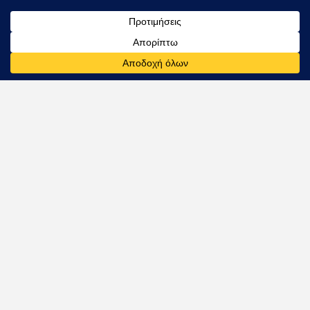
δυνατόν χαμηλότερα λόγω των επιβατών.
Επίσης, όταν υπάρχει κάποια ζήτηση για
όσο το δυνατόν χαμηλότερο υποβρύχιο
θόρυβο, οι αντίθετα περιστρεφόμενες
έλικες είναι η καλύτερη επιλογή.
Χαρακτηριστικά προϊόντος
Τεχνικές πληροφορίες