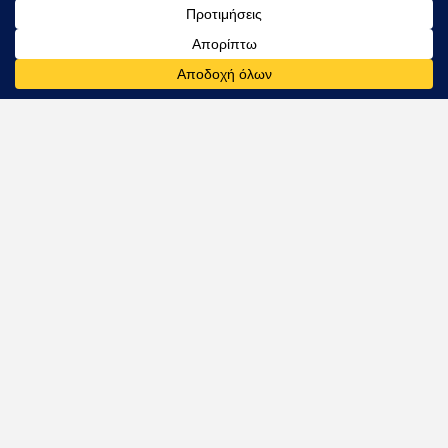
Ρυθμός
Ανανέωση
φόρτισης 150KW
ενέργειας σε 15'