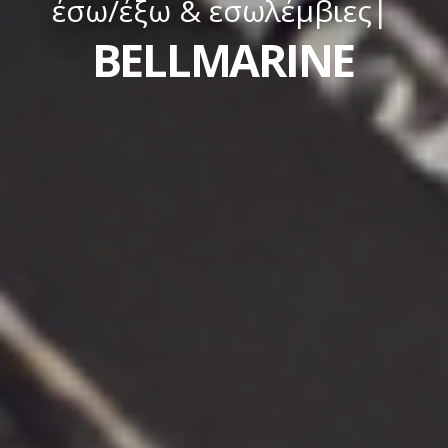
έσω/έξω & εσωλέμβιες
|
BELLMARINE