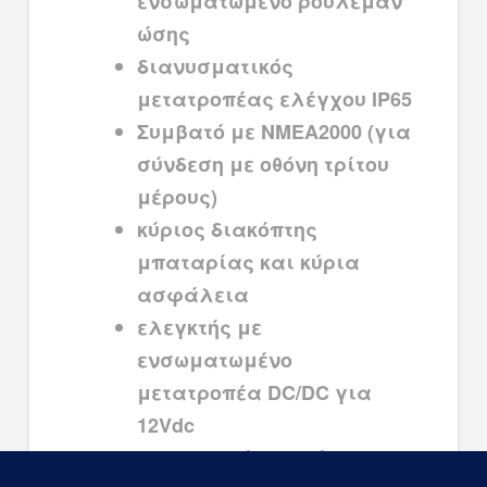
ενσωματωμένο ρουλεμάν
ώσης
διανυσματικός
μετατροπέας ελέγχου IP65
Συμβατό με NMEA2000 (για
σύνδεση με οθόνη τρίτου
μέρους)
κύριος διακόπτης
μπαταρίας και κύρια
ασφάλεια
ελεγκτής με
ενσωματωμένο
μετατροπέα DC/DC για
12Vdc
Σετ καλωδίων 5 μέτρων για