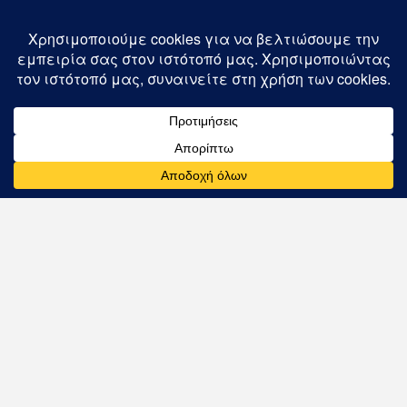
οθόνη, γκάζι και διακόπτη
κλειδιού
αερόψυκτο ή υγρό σύστημα
ψύξης
σύνδεσμος άξονα (Ø 25 ή
30 mm)
μονάδα προβολής
επιλογής
μονάδα γκαζιού επιλογής
γρήγορη εγκατάσταση /
εύκολη σύνδεση / plug &
play
εγχειρίδιο εγκατάστασης
και χρήσης