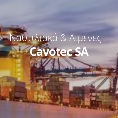
Ναυτιλιακά & Λιμένες
|
Cavotec SA