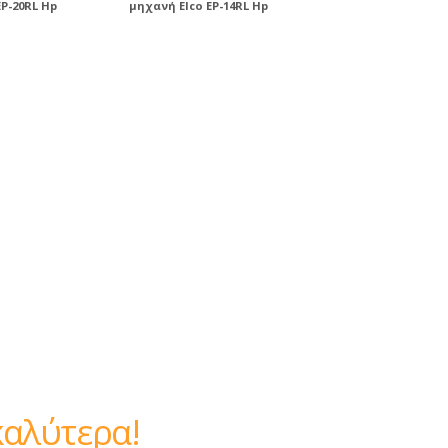
P-20RL Hp
μηχανή Elco EP-14RL Hp
ίναι καλύτερα!