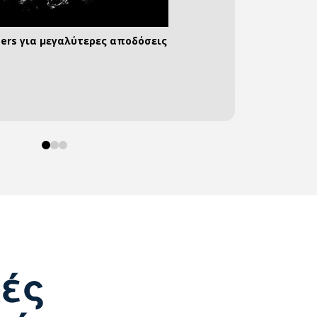
ters για μεγαλύτερες αποδόσεις
α αποθήκευετε τη δική σας ενέργεια
υνδέσεις για όλες τις περιπτώσεις
0
1
2
κές