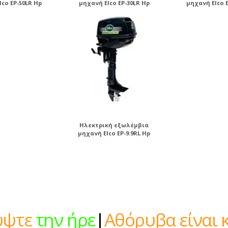
lco EP-50LR Hp
μηχανή Elco EP-30LR Hp
μηχανή Elco E
Ηλεκτρική εξωλέμβια
μηχανή Elco EP-9.9RL Hp
την ήρεμη δύναμη
|
Αθόρυβα ε