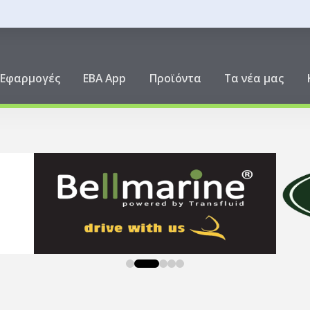
ική
Εφαρμογές
EBA App
Προϊόντα
Τα νέα μας
0
1
2
3
4