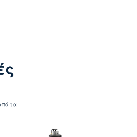
ές
από τα