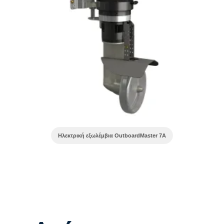
Ηλεκτρική εξωλέμβια OutboardMaster 7A