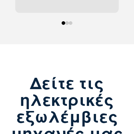
0
1
2
Δείτε τις
ηλεκτρικές
εξωλέμβιες
μηχανές μας