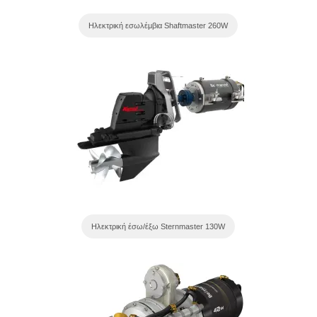
Ηλεκτρική εσωλέμβια Shaftmaster 260W
Ηλεκτρική έσω/έξω Sternmaster 130W