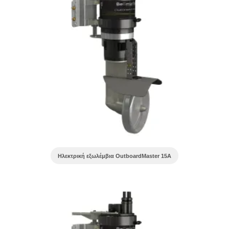
Ηλεκτρική εξωλέμβια OutboardMaster 15A