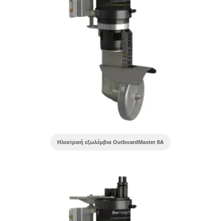
Ηλεκτρική εξωλέμβια OutboardMaster 8A