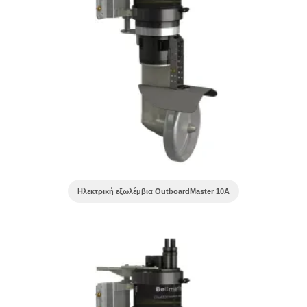
Ηλεκτρική εξωλέμβια OutboardMaster 10A