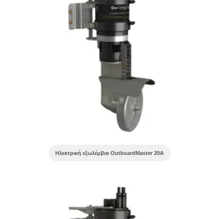
Ηλεκτρική εξωλέμβια OutboardMaster 20A