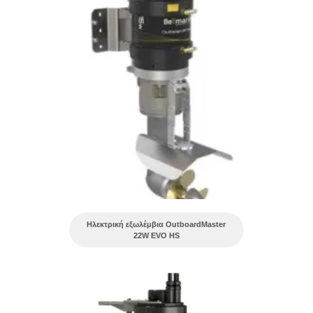
Ηλεκτρική εξωλέμβια OutboardMaster
22W EVO HS