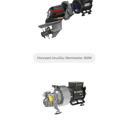
Ηλεκτρική έσω/έξω Sternmaster 260W