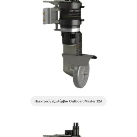
Ηλεκτρική εξωλέμβια OutboardMaster 12A