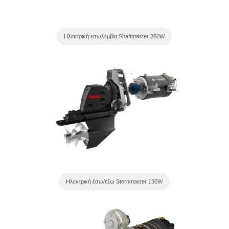
Ηλεκτρική εσωλέμβια Shaftmaster 260W
Ηλεκτρική έσω/έξω Sternmaster 130W