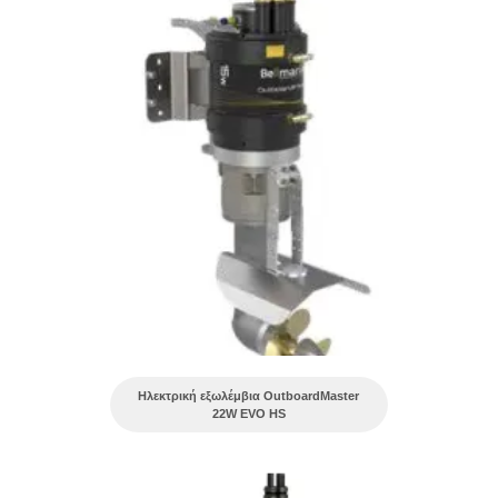
Ηλεκτρική εξωλέμβια OutboardMaster
22W EVO HS