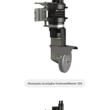
Ηλεκτρική εξωλέμβια OutboardMaster 15A