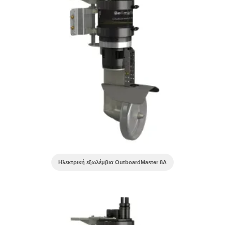
Ηλεκτρική εξωλέμβια OutboardMaster 8A