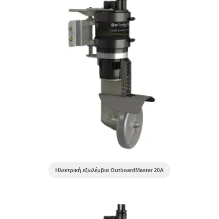
Ηλεκτρική εξωλέμβια OutboardMaster 20A