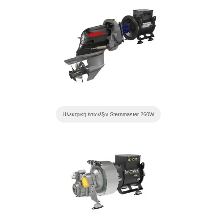
Ηλεκτρική έσω/έξω Sternmaster 260W