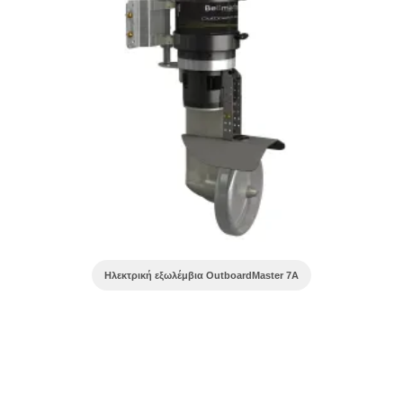
Ηλεκτρική εξωλέμβια OutboardMaster 7A