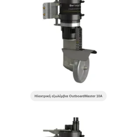
Ηλεκτρική εξωλέμβια OutboardMaster 10A